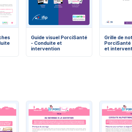
iches
Guide visuel PorciSanté
Grille de no
duite
- Conduite et
PorciSanté
intervention
et interven