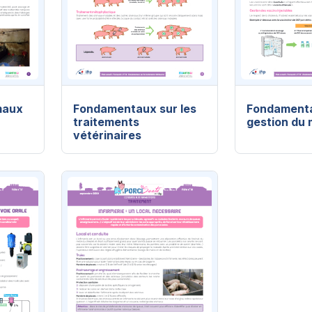
maux
Fondamentaux sur les
Fondamenta
traitements
gestion du
vétérinaires