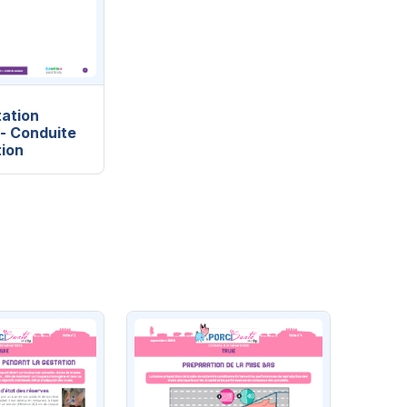
tation
 - Conduite
tion