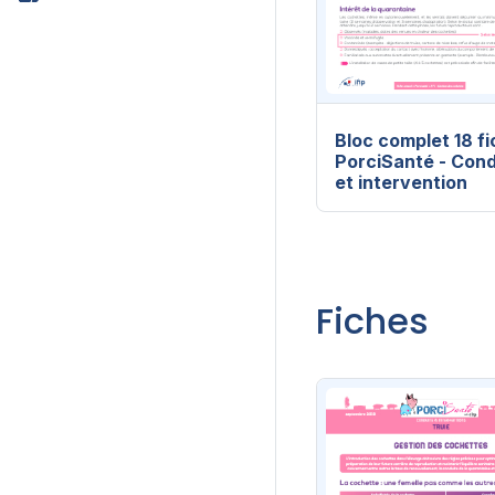
Bloc complet 18 f
PorciSanté - Con
et intervention
Fiches