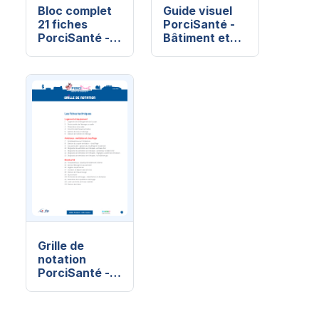
Bloc complet
Guide visuel
21 fiches
PorciSanté -
PorciSanté -
Bâtiment et
Bâtiment et
équipements
équipements
Grille de
notation
PorciSanté -
Bâtiment et
équipements