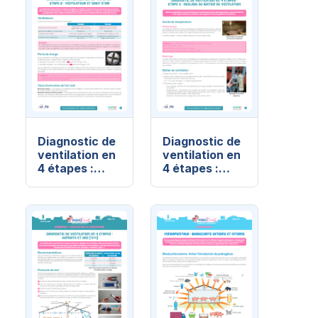
Diagnostic de
Diagnostic de
ventilation en
ventilation en
4 étapes :
4 étapes :
Étape 2 :
Étape 3 :
ventilateur et
réglage du
débit d'air
boîtier de
(2/4)
ventilation
(3/4)