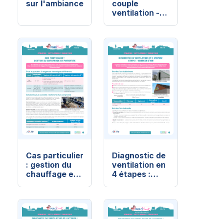
sur l'ambiance
couple
ventilation -
chauffage
Cas particulier
Diagnostic de
: gestion du
ventilation en
chauffage en
4 étapes :
maternité
Étape 1 :
entrée d'air
(1/4)