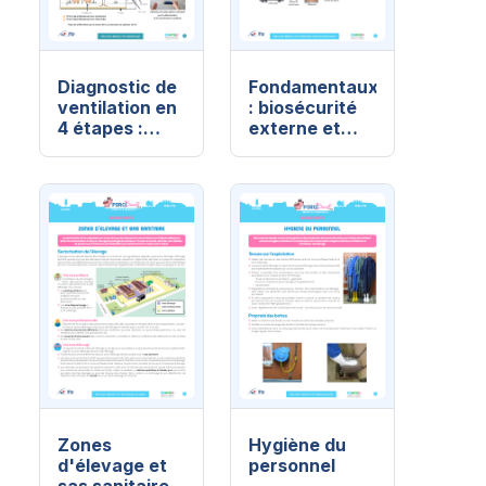
Diagnostic de
Fondamentaux
ventilation en
: biosécurité
4 étapes :
externe et
Étape 4 :
interne
humidité et
gaz (4/4)
Zones
Hygiène du
d'élevage et
personnel
sas sanitaire